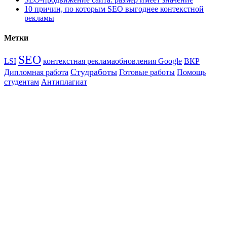
10 причин, по которым SEO выгоднее контекстной
рекламы
Метки
SEO
LSI
контекстная реклама
обновления Google
ВКР
Студработы
Дипломная работа
Готовые работы
Помощь
студентам
Антиплагиат