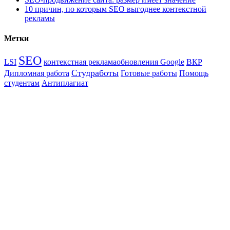
10 причин, по которым SEO выгоднее контекстной
рекламы
Метки
SEO
LSI
контекстная реклама
обновления Google
ВКР
Студработы
Дипломная работа
Готовые работы
Помощь
студентам
Антиплагиат