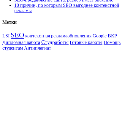
10 причин, по которым SEO выгоднее контекстной
рекламы
Метки
SEO
LSI
контекстная реклама
обновления Google
ВКР
Студработы
Дипломная работа
Готовые работы
Помощь
студентам
Антиплагиат