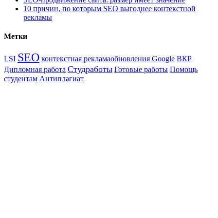
10 причин, по которым SEO выгоднее контекстной
рекламы
Метки
SEO
LSI
контекстная реклама
обновления Google
ВКР
Студработы
Дипломная работа
Готовые работы
Помощь
студентам
Антиплагиат