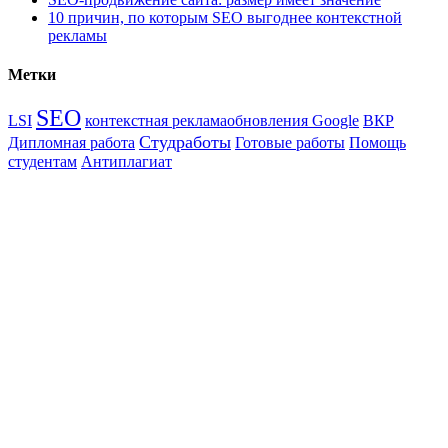
10 причин, по которым SEO выгоднее контекстной
рекламы
Метки
SEO
LSI
контекстная реклама
обновления Google
ВКР
Студработы
Дипломная работа
Готовые работы
Помощь
студентам
Антиплагиат