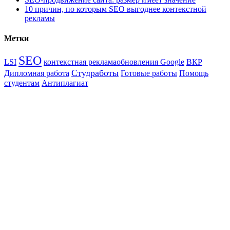
10 причин, по которым SEO выгоднее контекстной
рекламы
Метки
SEO
LSI
контекстная реклама
обновления Google
ВКР
Студработы
Дипломная работа
Готовые работы
Помощь
студентам
Антиплагиат