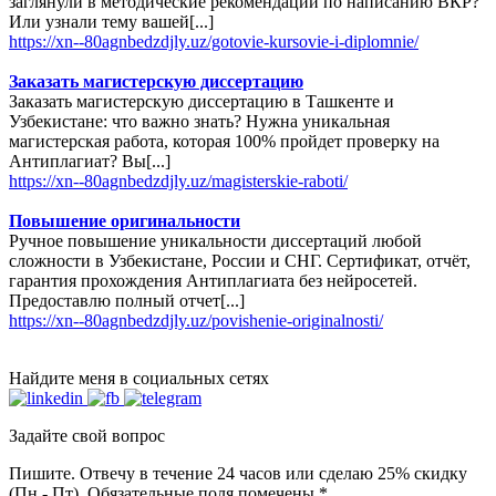
заглянули в методические рекомендации по написанию ВКР?
Или узнали тему вашей[...]
https://xn--80agnbedzdjly.uz/gotovie-kursovie-i-diplomnie/
Заказать магистерскую диссертацию
Заказать магистерскую диссертацию в Ташкенте и
Узбекистане: что важно знать? Нужна уникальная
магистерская работа, которая 100% пройдет проверку на
Антиплагиат? Вы[...]
https://xn--80agnbedzdjly.uz/magisterskie-raboti/
Повышение оригинальности
Ручное повышение уникальности диссертаций любой
сложности в Узбекистане, России и СНГ. Сертификат, отчёт,
гарантия прохождения Антиплагиата без нейросетей.
Предоставлю полный отчет[...]
https://xn--80agnbedzdjly.uz/povishenie-originalnosti/
Найдите меня в социальных сетях
Задайте свой вопрос
Пишите. Отвечу в течение 24 часов или сделаю 25% скидку
(Пн - Пт). Обязательные поля помечены *