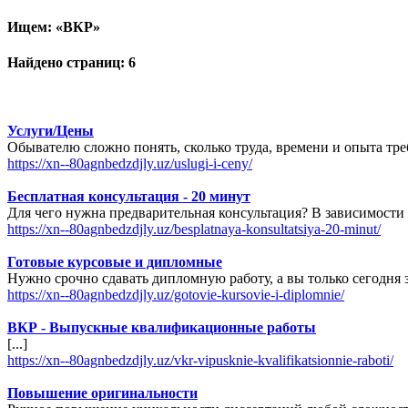
Ищем:
ВКР
Найдено страниц: 6
Услуги/Цены
Обывателю сложно понять, сколько труда, времени и опыта треб
https://xn--80agnbedzdjly.uz/uslugi-i-ceny/
Бесплатная консультация - 20 минут
Для чего нужна предварительная консультация? В зависимости о
https://xn--80agnbedzdjly.uz/besplatnaya-konsultatsiya-20-minut/
Готовые курсовые и дипломные
Нужно срочно сдавать дипломную работу, а вы только сегодня 
https://xn--80agnbedzdjly.uz/gotovie-kursovie-i-diplomnie/
ВКР - Выпускные квалификационные работы
[...]
https://xn--80agnbedzdjly.uz/vkr-vipusknie-kvalifikatsionnie-raboti/
Повышение оригинальности