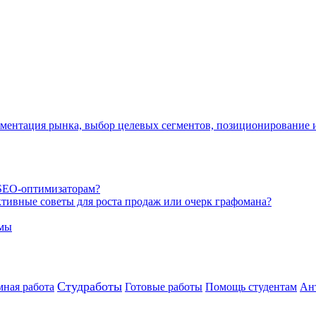
ментация рынка, выбор целевых сегментов, позиционирование и
 SEO-оптимизаторам?
тивные советы для роста продаж или очерк графомана?
амы
Студработы
ная работа
Готовые работы
Помощь студентам
Ан