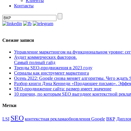
Клиенты
Контакты
Свежие записи
Управление маркетингом на функциональном уровне: сег
Аудит коммерческих факторов.
Самый полный гайд
Тренды SEO-продвижения в 2023 году
Сериалы как инструмент маркетинга
Осень 2022: Google снова меняет алгоритмы. Чего ждать
Разбор книги Дэна Кеннеди «Продающее письмо». Эффек
SEO-продвижение сайта: размер имеет значение
10 причин, по которым SEO выгоднее контекстной рекл
Метки
SEO
LSI
контекстная реклама
обновления Google
ВКР
Диплом